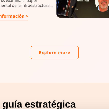
ks examina el papel
ental de la infraestructura
ina y terrestre de alto
iento p...
nformación >
Explore more
 guía estratégica