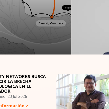
boración inteligente y
nicaciones unificadas para
ntorno digital sin límites.
RTY NETWORKS BUSCA
Image
CIR LA BRECHA
OLÓGICA EN EL
ADOR
ed: 23 Jul 2026
nformación >