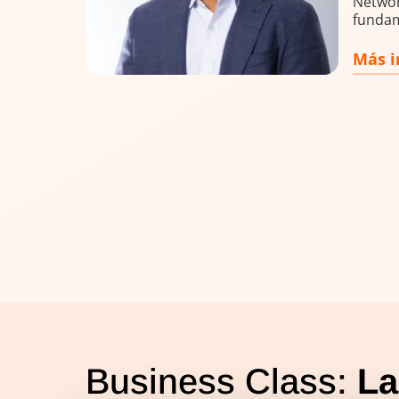
Networ
fundam
submar
rendim
Más i
Business Class:
La