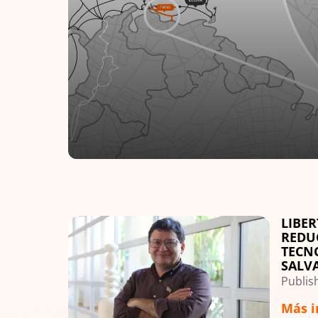
Cola
comu
un e
LIBE
Image
REDU
TECN
SALV
Publish
Más i