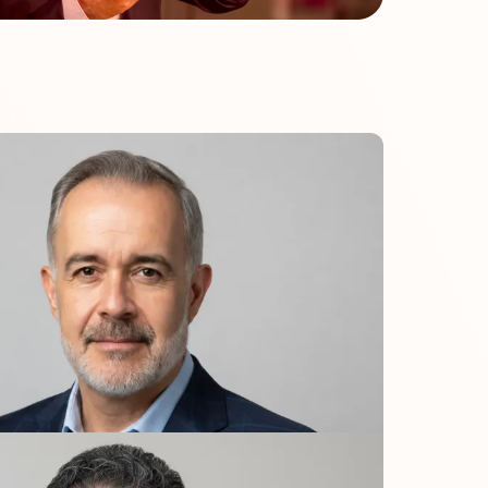
n todos
a un
.
o
iencia