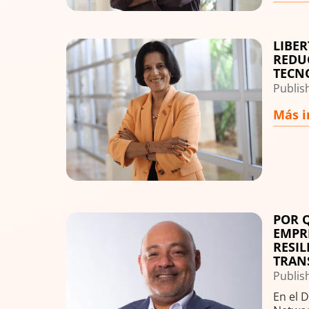
LIBE
Image
REDU
TECN
Publish
Más i
POR Q
Image
EMPR
RESIL
TRAN
Publis
En el D