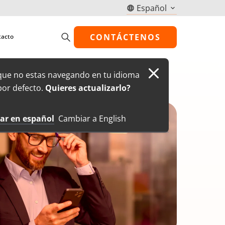
Select
your
language
CONTÁCTENOS
acto
las a
e la
Close modal
ue no estas navegando en tu idioma
les.
uciones
por defecto.
Quieres actualizarlo?
s de
ar en español
Cambiar a English
 amplíe
s
con
 línea.
l center
 sus
bra la