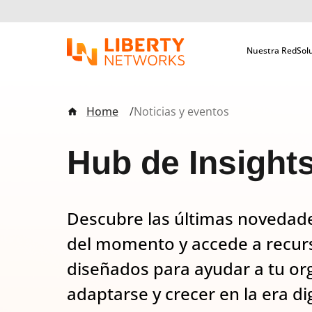
Skip
to
main
Nuestra Red
Productos 
Productos 
Sol
Soluciones
Soluciones de
content
Wholesale
Negocio
Cone
Cone
El m
Cone
Infraestructura de red
Manténgase conectado y
plat
dedi
Ruta
Home
Noticias y eventos
Liberty
moderna que conecta a
potencie su negocio con
críti
gara
de
Latinoamérica y el Caribe
nuestras soluciones.
dese
networks
navegación
Hub de Insight
con el mundo.
punt
Cibe
y cantv
Explorar ahora
Disp
Explorar ahora
plat
anuncian
Cibe
Descubre las últimas novedades
Ecos
proyecto
cibe
del momento y accede a recurs
serv
para
diseñados para ayudar a tu org
tiem
resp
fortalecer
adaptarse y crecer en la era dig